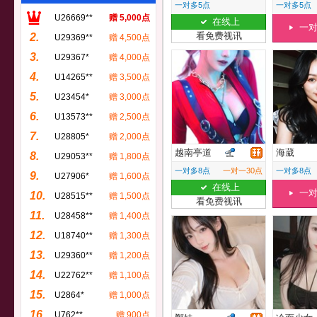
一对多5点
一对多5点
U26669**
赠 5,000点
在线上
一
看免费视讯
2.
U29369**
赠 4,500点
3.
U29367*
赠 4,000点
4.
U14265**
赠 3,500点
5.
U23454*
赠 3,000点
6.
U13573**
赠 2,500点
7.
U28805*
赠 2,000点
越南亭道
海葳
8.
U29053**
赠 1,800点
一对多8点
一对一30点
一对多8点
9.
U27906*
赠 1,600点
在线上
一
10.
U28515**
赠 1,500点
看免费视讯
11.
U28458**
赠 1,400点
12.
U18740**
赠 1,300点
13.
U29360**
赠 1,200点
14.
U22762**
赠 1,100点
15.
U2864*
赠 1,000点
16.
U762**
赠 900点