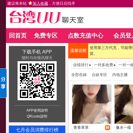
建议将本站
加入收藏
，方便日后找寻
回首页
免费专区
点数充值中心
会员登
使用第三方代充，可能導
溫馨提醒
下载手机 APP
當。
随时与你视讯聊天
业绩排行
一对多收费
一对一
全部在線
台妹专区
內地主播
APP使用說明
QRcode說明
青青草草
像水一樣
七月会员消费排行榜