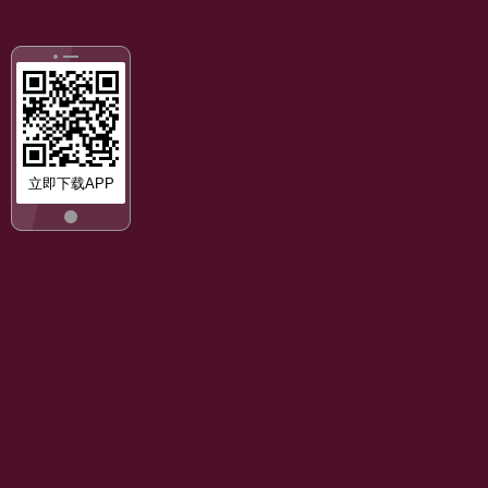
立即下载APP